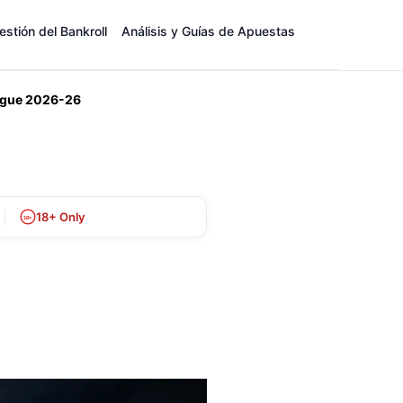
estión del Bankroll
Análisis y Guías de Apuestas
eague 2026-26
18+ Only
18+