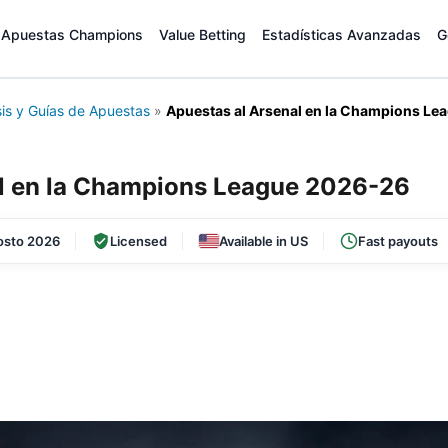
Apuestas Champions
Value Betting
Estadísticas Avanzadas
G
sis y Guías de Apuestas
»
Apuestas al Arsenal en la Champions L
al en la Champions League 2026-26
osto 2026
Licensed
Available in US
Fast payouts