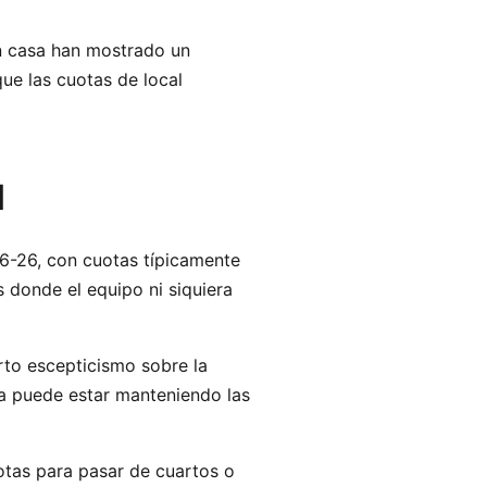
n casa han mostrado un
ue las cuotas de local
l
26-26, con cuotas típicamente
 donde el equipo ni siquiera
rto escepticismo sobre la
a puede estar manteniendo las
uotas para pasar de cuartos o