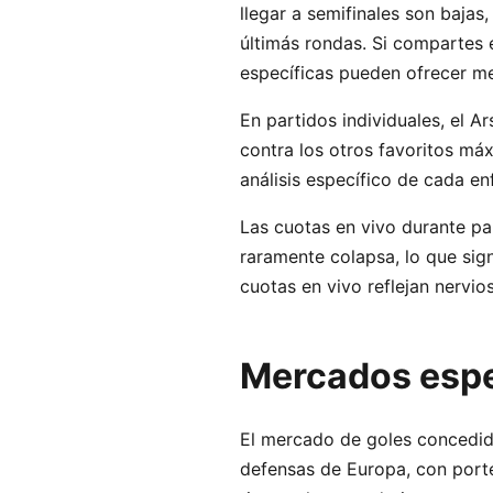
llegar a semifinales son baja
últimás rondas. Si compartes e
específicas pueden ofrecer me
En partidos individuales, el 
contra los otros favoritos má
análisis específico de cada en
Las cuotas en vivo durante par
raramente colapsa, lo que sig
cuotas en vivo reflejan nervios
Mercados espec
El mercado de goles concedido
defensas de Europa, con porter