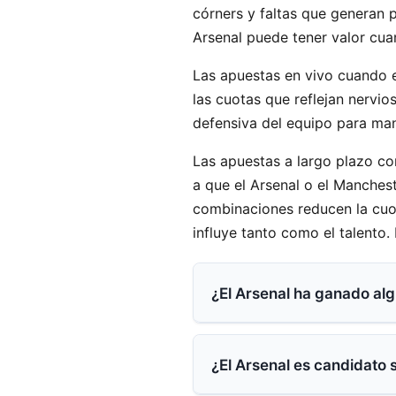
córners y faltas que generan p
Arsenal puede tener valor cuan
Las apuestas en vivo cuando el
las cuotas que reflejan nervi
defensiva del equipo para man
Las apuestas a largo plazo co
a que el Arsenal o el Manchest
combinaciones reducen la cuot
influye tanto como el talento.
¿El Arsenal ha ganado al
¿El Arsenal es candidato 