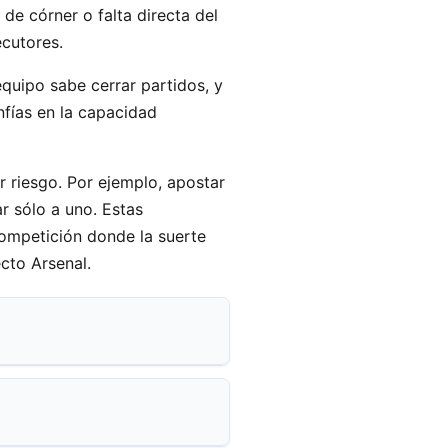
de córner o falta directa del
ecutores.
equipo sabe cerrar partidos, y
nfías en la capacidad
 riesgo. Por ejemplo, apostar
r sólo a uno. Estas
competición donde la suerte
cto Arsenal.