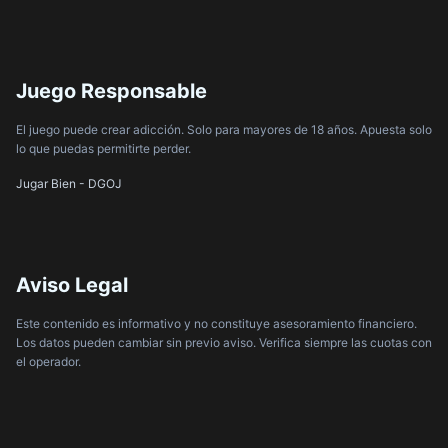
Juego Responsable
El juego puede crear adicción. Solo para mayores de 18 años. Apuesta solo
lo que puedas permitirte perder.
Jugar Bien - DGOJ
Aviso Legal
Este contenido es informativo y no constituye asesoramiento financiero.
Los datos pueden cambiar sin previo aviso. Verifica siempre las cuotas con
el operador.