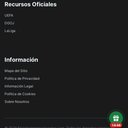
Recursos Oficiales
UEFA
DGOJ
LaLiga
Información
Mapa del Sitio
Política de Privacidad
Información Legal
Política de Cookies
Sobre Nosotros
14:46
© 2026 finalchampionsapuestas.com. Todos los derechos reservados.