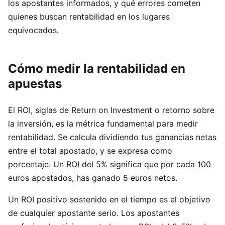
los apostantes informados, y qué errores cometen
quienes buscan rentabilidad en los lugares
equivocados.
Cómo medir la rentabilidad en
apuestas
El ROI, siglas de Return on Investment o retorno sobre
la inversión, es la métrica fundamental para medir
rentabilidad. Se calcula dividiendo tus ganancias netas
entre el total apostado, y se expresa como
porcentaje. Un ROI del 5% significa que por cada 100
euros apostados, has ganado 5 euros netos.
Un ROI positivo sostenido en el tiempo es el objetivo
de cualquier apostante serio. Los apostantes