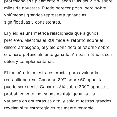
profesionales típicamente buscan ROIs del 2-5% sobre
miles de apuestas. Puede parecer poco, pero sobre
volúmenes grandes representa ganancias
significativas y consistentes.
El yield es una métrica relacionada que algunos
prefieren. Mientras el ROI mide el retorno sobre el
dinero arriesgado, el yield considera el retorno sobre
el dinero potencialmente ganado. Ambas métricas son
útiles y complementarias.
El tamaño de muestra es crucial para evaluar la
rentabilidad real. Ganar un 20% sobre 50 apuestas
puede ser suerte. Ganar un 3% sobre 2000 apuestas
probablemente indica una ventaja genuina. La
varianza en apuestas es alta, y sólo muestras grandes
revelan si tu estrategia es realmente rentable.