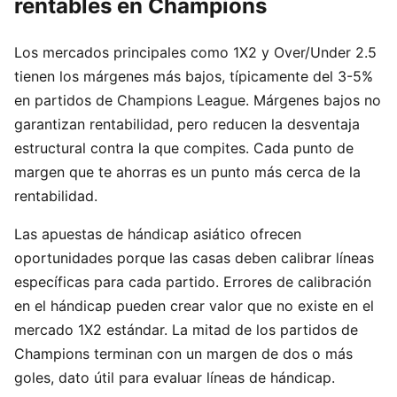
rentables en Champions
Los mercados principales como 1X2 y Over/Under 2.5
tienen los márgenes más bajos, típicamente del 3-5%
en partidos de Champions League. Márgenes bajos no
garantizan rentabilidad, pero reducen la desventaja
estructural contra la que compites. Cada punto de
margen que te ahorras es un punto más cerca de la
rentabilidad.
Las apuestas de hándicap asiático ofrecen
oportunidades porque las casas deben calibrar líneas
específicas para cada partido. Errores de calibración
en el hándicap pueden crear valor que no existe en el
mercado 1X2 estándar. La mitad de los partidos de
Champions terminan con un margen de dos o más
goles, dato útil para evaluar líneas de hándicap.