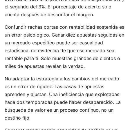
el segundo del 3%. El porcentaje de acierto sólo
cuenta después de descontar el margen.
Confundir rachas cortas con rentabilidad sostenida es
un error psicológico. Ganar diez apuestas seguidas en
un mercado específico puede ser casualidad
estadística, no evidencia de que ese mercado sea
rentable para ti. Solo muestras grandes de cientos o
miles de apuestas revelan la verdad.
No adaptar la estrategia a los cambios del mercado
es un error de rigidez. Las casas de apuestas
aprenden y ajustan. Una ineficiencia que explotabas
hace dos temporadas puede haber desaparecido. La
búsqueda de valor es un proceso continuo, no un
destino fijo.