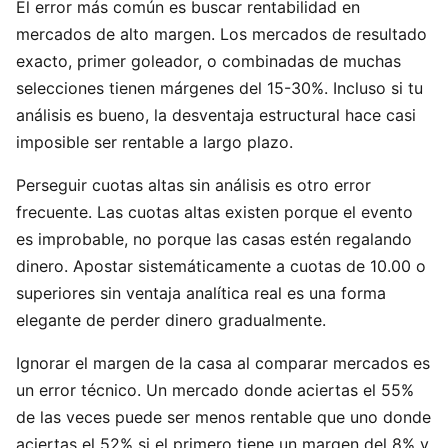
El error más común es buscar rentabilidad en
mercados de alto margen. Los mercados de resultado
exacto, primer goleador, o combinadas de muchas
selecciones tienen márgenes del 15-30%. Incluso si tu
análisis es bueno, la desventaja estructural hace casi
imposible ser rentable a largo plazo.
Perseguir cuotas altas sin análisis es otro error
frecuente. Las cuotas altas existen porque el evento
es improbable, no porque las casas estén regalando
dinero. Apostar sistemáticamente a cuotas de 10.00 o
superiores sin ventaja analítica real es una forma
elegante de perder dinero gradualmente.
Ignorar el margen de la casa al comparar mercados es
un error técnico. Un mercado donde aciertas el 55%
de las veces puede ser menos rentable que uno donde
aciertas el 52% si el primero tiene un margen del 8% y