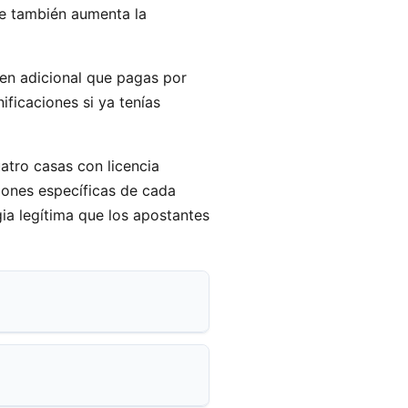
ue también aumenta la
en adicional que pagas por
ificaciones si ya tenías
atro casas con licencia
iones específicas de cada
gia legítima que los apostantes