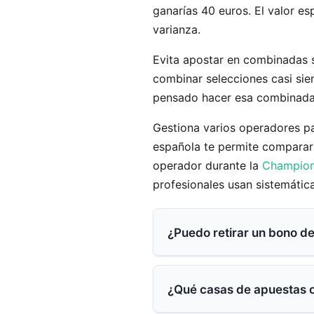
ganarías 40 euros. El valor e
varianza.
Evita apostar en combinadas 
combinar selecciones casi siem
pensado hacer esa combinada e
Gestiona varios operadores pa
española te permite comparar
operador durante la
Champion
profesionales usan sistemátic
¿Puedo retirar un bono d
¿Qué casas de apuestas 