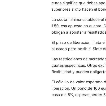
euros significa que debes apos
superiores a x15 hacen el bon
La cuota mínima establece el u
1.50, esa apuesta no cuenta. 
obligan a apostar a resultado
El plazo de liberación limita e
ajustado pero posible. Siete 
Las restricciones de mercado
cuotas específicas. Otros exc
flexibilidad y pueden obligar
El cálculo de valor esperado 
liberación. Un bono de 100 eu
casa del 5%, esperas perder 5