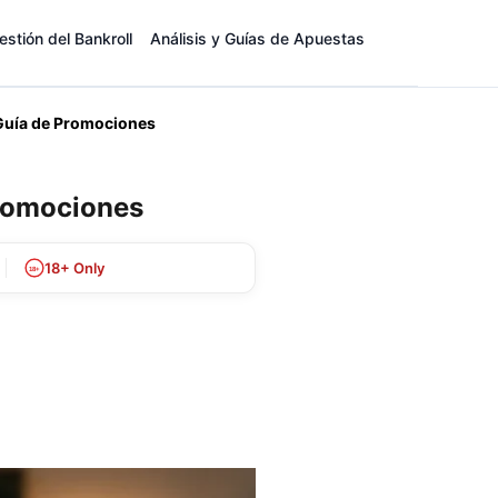
estión del Bankroll
Análisis y Guías de Apuestas
Guía de Promociones
Promociones
18+ Only
18+