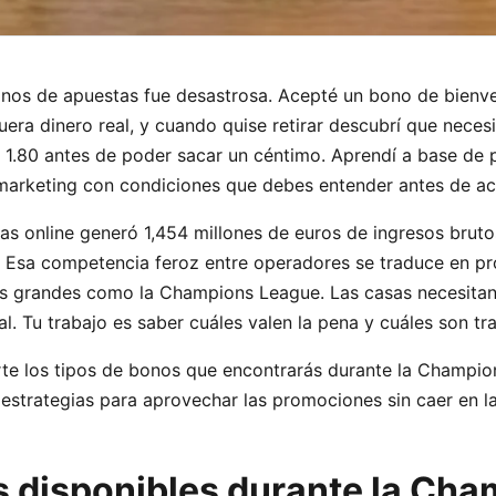
nos de apuestas fue desastrosa. Acepté un bono de bienven
uera dinero real, y cuando quise retirar descubrí que neces
 1.80 antes de poder sacar un céntimo. Aprendí a base de 
marketing con condiciones que debes entender antes de ac
s online generó 1,454 millones de euros de ingresos bruto
. Esa competencia feroz entre operadores se traduce en p
s grandes como la Champions League. Las casas necesitan 
l. Tu trabajo es saber cuáles valen la pena y cuáles son t
arte los tipos de bonos que encontrarás durante la Champion
 estrategias para aprovechar las promociones sin caer en
s disponibles durante la Ch