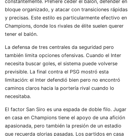
constantemente. Prefiere ceder el balón, defender en
bloque organizado, y atacar con transiciones rápidas
y precisas. Este estilo es particularmente efectivo en
Champions, donde los rivales de élite suelen querer
tener el balón.
La defensa de tres centrales da seguridad pero
también limita opciones ofensivas. Cuando el Inter
necesita buscar goles, el sistema puede volverse
previsible. La final contra el PSG mostró esta
limitación: el Inter defendió bien pero no encontró
caminos claros hacia la portería rival cuando lo
necesitaba.
El factor San Siro es una espada de doble filo. Jugar
en casa en Champions tiene el apoyo de una afición
apasionada, pero también la presión de un estadio
que recuerda glorias pasadas. Los partidos en casa