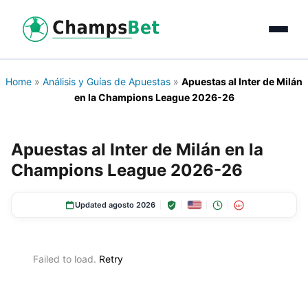
Home
»
Análisis y Guías de Apuestas
»
Apuestas al Inter de Milán
en la Champions League 2026-26
Apuestas al Inter de Milán en la
Champions League 2026-26
Updated agosto 2026
18+
Failed to load.
Retry