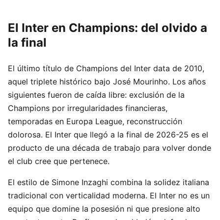
El Inter en Champions: del olvido a
la final
El último título de Champions del Inter data de 2010,
aquel triplete histórico bajo José Mourinho. Los años
siguientes fueron de caída libre: exclusión de la
Champions por irregularidades financieras,
temporadas en Europa League, reconstrucción
dolorosa. El Inter que llegó a la final de 2026-25 es el
producto de una década de trabajo para volver donde
el club cree que pertenece.
El estilo de Simone Inzaghi combina la solidez italiana
tradicional con verticalidad moderna. El Inter no es un
equipo que domine la posesión ni que presione alto