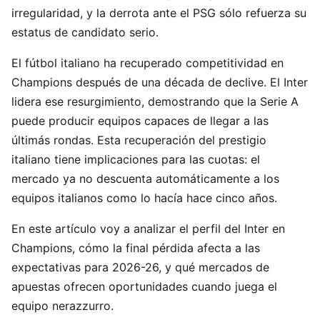
irregularidad, y la derrota ante el PSG sólo refuerza su
estatus de candidato serio.
El fútbol italiano ha recuperado competitividad en
Champions después de una década de declive. El Inter
lidera ese resurgimiento, demostrando que la Serie A
puede producir equipos capaces de llegar a las
últimás rondas. Esta recuperación del prestigio
italiano tiene implicaciones para las cuotas: el
mercado ya no descuenta automáticamente a los
equipos italianos como lo hacía hace cinco años.
En este artículo voy a analizar el perfil del Inter en
Champions, cómo la final pérdida afecta a las
expectativas para 2026-26, y qué mercados de
apuestas ofrecen oportunidades cuando juega el
equipo nerazzurro.