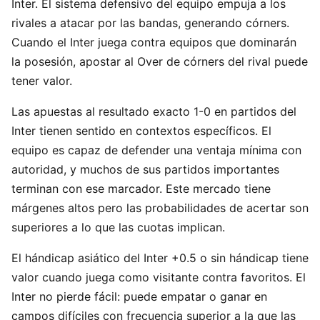
Inter. El sistema defensivo del equipo empuja a los
rivales a atacar por las bandas, generando córners.
Cuando el Inter juega contra equipos que dominarán
la posesión, apostar al Over de córners del rival puede
tener valor.
Las apuestas al resultado exacto 1-0 en partidos del
Inter tienen sentido en contextos específicos. El
equipo es capaz de defender una ventaja mínima con
autoridad, y muchos de sus partidos importantes
terminan con ese marcador. Este mercado tiene
márgenes altos pero las probabilidades de acertar son
superiores a lo que las cuotas implican.
El hándicap asiático del Inter +0.5 o sin hándicap tiene
valor cuando juega como visitante contra favoritos. El
Inter no pierde fácil: puede empatar o ganar en
campos difíciles con frecuencia superior a la que las