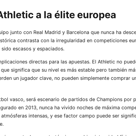
Athletic a la élite europea
equipo junto con Real Madrid y Barcelona que nunca ha desc
stórica contrasta con la irregularidad en competiciones e
 sido escasos y espaciados.
implicaciones directas para las apuestas. El Athletic no pu
o que significa que su nivel es más estable pero también má
erden un jugador clave, no pueden simplemente comprar u
útbol vasco, será escenario de partidos de Champions por 
ugurado en 2013, nunca ha vivido noches de máxima compet
 atmósferas intensas, y ese factor campo puede ser signific
e.