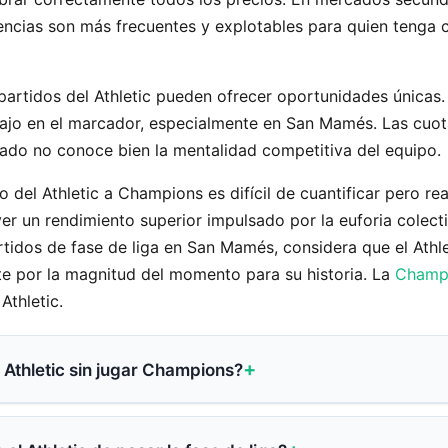
ciencias son más frecuentes y explotables para quien tenga 
partidos del Athletic pueden ofrecer oportunidades únicas.
ajo en el marcador, especialmente en San Mamés. Las cu
rcado no conoce bien la mentalidad competitiva del equipo.
o del Athletic a Champions es difícil de cuantificar pero re
r un rendimiento superior impulsado por la euforia colectiv
tidos de fase de liga en San Mamés, considera que el Athle
te por la magnitud del momento para su historia. La
Champ
Athletic.
 Athletic sin jugar Champions?