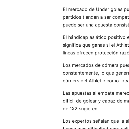
El mercado de Under goles pue
partidos tienden a ser compet
puede ser una apuesta consist
El hándicap asiático positivo 
significa que ganas si el Athl
líneas ofrecen protección raz
Los mercados de córners pued
constantemente, lo que genera
córners del Athletic como loca
Las apuestas al empate merec
difícil de golear y capaz de 
de 1X2 sugieren.
Los expertos señalan que la 
tienen más dificultad para ca