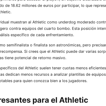
o de 18.62 millones de euros por participar, lo que represe
hletic.
vidual muestran al Athletic como underdog moderado contra
ligero contra equipos del cuarto bombo. Esta posición int
álisis específico de cada enfrentamiento.
omo semifinalista o finalista son astronómicas, pero preci
 recompensa. Si crees que el Athletic puede dar varias sor
s tiene potencial de retorno masivo.
ecíficos del Athletic suelen tener cuotas menos eficiente
as dedican menos recursos a analizar plantillas de equipos 
lotables para quien conozca bien a los jugadores.
esantes para el Athletic