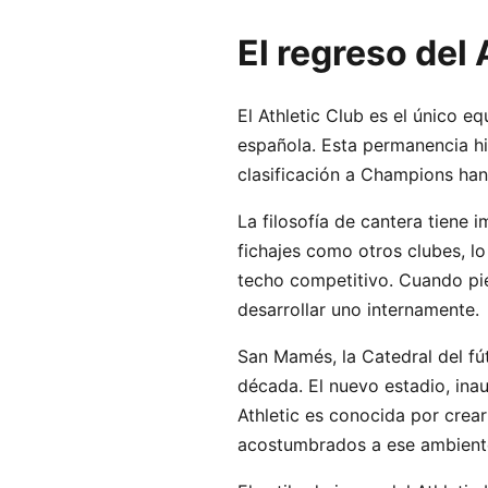
El regreso del 
El Athletic Club es el único 
española. Esta permanencia hi
clasificación a Champions han
La filosofía de cantera tiene 
fichajes como otros clubes, l
techo competitivo. Cuando pi
desarrollar uno internamente.
San Mamés, la Catedral del f
década. El nuevo estadio, ina
Athletic es conocida por crear
acostumbrados a ese ambient