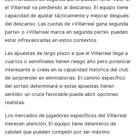
el Villarreal va perdiendo al descanso. El equipo tiene
capacidad de ajustar tácticamente y mejorar después
del descanso. Las cuotas de «Villarreal gana segunda
parte» o «Villarreal marca en segunda parte» pueden
estar infravaloradas en estos contextos.
Las apuestas de largo plazo a que el Villarreal llega a
cuartos o semifinales tienen riesgo alto pero potencial
interesante si crees en la capacidad histórica del club
de sorprender en eliminatorias. El camino específico
del sorteo determinará si estas apuestas tienen
sentido: un cruce favorable puede abrir opciones
realistas.
Los mercados de jugadores específicos del Villarreal
merecen atención. El equipo tiene delanteros de
calidad que pueden competir por ser máximo