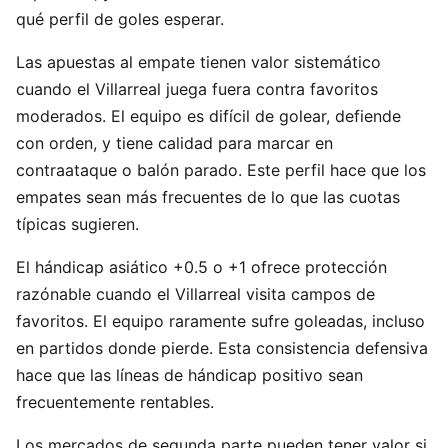
qué perfil de goles esperar.
Las apuestas al empate tienen valor sistemático
cuando el Villarreal juega fuera contra favoritos
moderados. El equipo es difícil de golear, defiende
con orden, y tiene calidad para marcar en
contraataque o balón parado. Este perfil hace que los
empates sean más frecuentes de lo que las cuotas
típicas sugieren.
El hándicap asiático +0.5 o +1 ofrece protección
razónable cuando el Villarreal visita campos de
favoritos. El equipo raramente sufre goleadas, incluso
en partidos donde pierde. Esta consistencia defensiva
hace que las líneas de hándicap positivo sean
frecuentemente rentables.
Los mercados de segunda parte pueden tener valor si