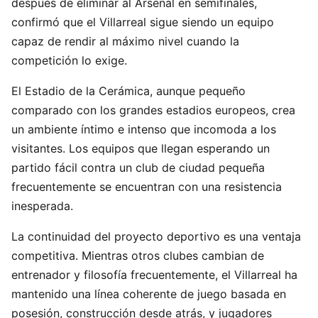
después de eliminar al Arsenal en semifinales,
confirmó que el Villarreal sigue siendo un equipo
capaz de rendir al máximo nivel cuando la
competición lo exige.
El Estadio de la Cerámica, aunque pequeño
comparado con los grandes estadios europeos, crea
un ambiente íntimo e intenso que incomoda a los
visitantes. Los equipos que llegan esperando un
partido fácil contra un club de ciudad pequeña
frecuentemente se encuentran con una resistencia
inesperada.
La continuidad del proyecto deportivo es una ventaja
competitiva. Mientras otros clubes cambian de
entrenador y filosofía frecuentemente, el Villarreal ha
mantenido una línea coherente de juego basada en
posesión, construcción desde atrás, y jugadores