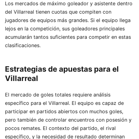
Los mercados de máximo goleador y asistente dentro
del Villarreal tienen cuotas que compiten con
jugadores de equipos más grandes. Si el equipo llega
lejos en la competición, sus goleadores principales
acumularán tantos suficientes para competir en estas
clasificaciones.
Estrategias de apuestas para el
Villarreal
El mercado de goles totales requiere análisis
específico para el Villarreal. El equipo es capaz de
participar en partidos abiertos con muchos goles,
pero también de controlar encuentros con posesión y
pocos remates. El contexto del partido, el rival
específico, y la necesidad de resultado determinan