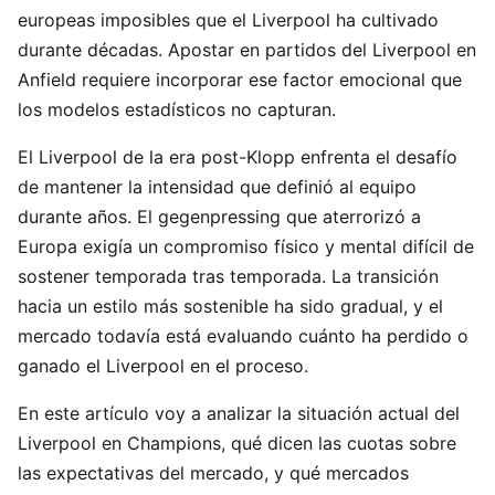
europeas imposibles que el Liverpool ha cultivado
durante décadas. Apostar en partidos del Liverpool en
Anfield requiere incorporar ese factor emocional que
los modelos estadísticos no capturan.
El Liverpool de la era post-Klopp enfrenta el desafío
de mantener la intensidad que definió al equipo
durante años. El gegenpressing que aterrorizó a
Europa exigía un compromiso físico y mental difícil de
sostener temporada tras temporada. La transición
hacia un estilo más sostenible ha sido gradual, y el
mercado todavía está evaluando cuánto ha perdido o
ganado el Liverpool en el proceso.
En este artículo voy a analizar la situación actual del
Liverpool en Champions, qué dicen las cuotas sobre
las expectativas del mercado, y qué mercados