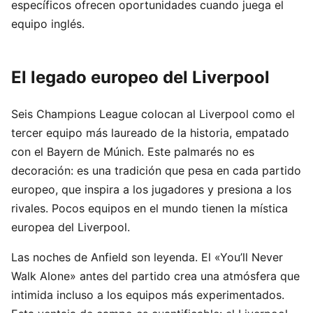
específicos ofrecen oportunidades cuando juega el
equipo inglés.
El legado europeo del Liverpool
Seis Champions League colocan al Liverpool como el
tercer equipo más laureado de la historia, empatado
con el Bayern de Múnich. Este palmarés no es
decoración: es una tradición que pesa en cada partido
europeo, que inspira a los jugadores y presiona a los
rivales. Pocos equipos en el mundo tienen la mística
europea del Liverpool.
Las noches de Anfield son leyenda. El «You’ll Never
Walk Alone» antes del partido crea una atmósfera que
intimida incluso a los equipos más experimentados.