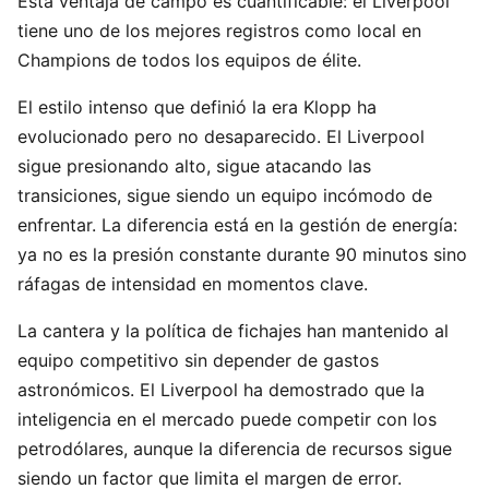
Esta ventaja de campo es cuantificable: el Liverpool
tiene uno de los mejores registros como local en
Champions de todos los equipos de élite.
El estilo intenso que definió la era Klopp ha
evolucionado pero no desaparecido. El Liverpool
sigue presionando alto, sigue atacando las
transiciones, sigue siendo un equipo incómodo de
enfrentar. La diferencia está en la gestión de energía:
ya no es la presión constante durante 90 minutos sino
ráfagas de intensidad en momentos clave.
La cantera y la política de fichajes han mantenido al
equipo competitivo sin depender de gastos
astronómicos. El Liverpool ha demostrado que la
inteligencia en el mercado puede competir con los
petrodólares, aunque la diferencia de recursos sigue
siendo un factor que limita el margen de error.