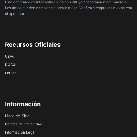
Este contenido es informativo y no constituye asesoramiento financiero.
Los datos pueden cambiar sin previo aviso. Verifica siempre las cuotas con
el operador.
Recursos Oficiales
UEFA
DGOJ
LaLiga
Información
Mapa del Sitio
Política de Privacidad
Información Legal