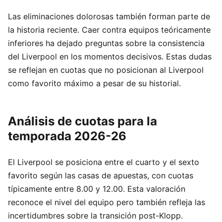
Las eliminaciones dolorosas también forman parte de
la historia reciente. Caer contra equipos teóricamente
inferiores ha dejado preguntas sobre la consistencia
del Liverpool en los momentos decisivos. Estas dudas
se reflejan en cuotas que no posicionan al Liverpool
como favorito máximo a pesar de su historial.
Análisis de cuotas para la
temporada 2026-26
El Liverpool se posiciona entre el cuarto y el sexto
favorito según las casas de apuestas, con cuotas
típicamente entre 8.00 y 12.00. Esta valoración
reconoce el nivel del equipo pero también refleja las
incertidumbres sobre la transición post-Klopp.