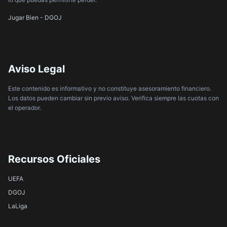
Jugar Bien - DGOJ
Aviso Legal
Este contenido es informativo y no constituye asesoramiento financiero.
Los datos pueden cambiar sin previo aviso. Verifica siempre las cuotas con
el operador.
Recursos Oficiales
UEFA
DGOJ
LaLiga