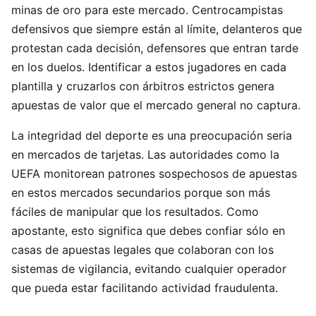
minas de oro para este mercado. Centrocampistas
defensivos que siempre están al límite, delanteros que
protestan cada decisión, defensores que entran tarde
en los duelos. Identificar a estos jugadores en cada
plantilla y cruzarlos con árbitros estrictos genera
apuestas de valor que el mercado general no captura.
La integridad del deporte es una preocupación seria
en mercados de tarjetas. Las autoridades como la
UEFA monitorean patrones sospechosos de apuestas
en estos mercados secundarios porque son más
fáciles de manipular que los resultados. Como
apostante, esto significa que debes confiar sólo en
casas de apuestas legales que colaboran con los
sistemas de vigilancia, evitando cualquier operador
que pueda estar facilitando actividad fraudulenta.