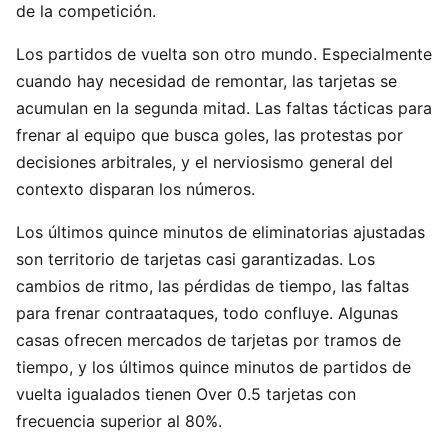
de la competición.
Los partidos de vuelta son otro mundo. Especialmente
cuando hay necesidad de remontar, las tarjetas se
acumulan en la segunda mitad. Las faltas tácticas para
frenar al equipo que busca goles, las protestas por
decisiones arbitrales, y el nerviosismo general del
contexto disparan los números.
Los últimos quince minutos de eliminatorias ajustadas
son territorio de tarjetas casi garantizadas. Los
cambios de ritmo, las pérdidas de tiempo, las faltas
para frenar contraataques, todo confluye. Algunas
casas ofrecen mercados de tarjetas por tramos de
tiempo, y los últimos quince minutos de partidos de
vuelta igualados tienen Over 0.5 tarjetas con
frecuencia superior al 80%.