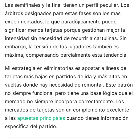
Las semifinales y la final tienen un perfil peculiar. Los
árbitros designados para estas fases son los más
experimentados, lo que paradójicamente puede
significar menos tarjetas porque gestionan mejor la
intensidad sin necesidad de recurrir a cartulinas. Sin
embargo, la tensión de los jugadores también es
máxima, compensando parcialmente esta tendencia.
Mi estrategia en eliminatorias es apostar a líneas de
tarjetas más bajas en partidos de ida y más altas en
vueltas donde hay necesidad de remontar. Este patrón
no siempre funciona, pero tiene una base lógica que el
mercado no siempre incorpora correctamente. Los
mercados de tarjetas son un complemento excelente
a las
apuestas principales
cuando tienes información
específica del partido.