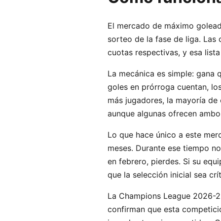
El mercado de máximo goleado
sorteo de la fase de liga. Las
cuotas respectivas, y esa list
La mecánica es simple: gana q
goles en prórroga cuentan, lo
más jugadores, la mayoría de 
aunque algunas ofrecen ambos
Lo que hace único a este mer
meses. Durante ese tiempo no 
en febrero, pierdes. Si su eq
que la selección inicial sea crít
La Champions League 2026-26 
confirman que esta competició