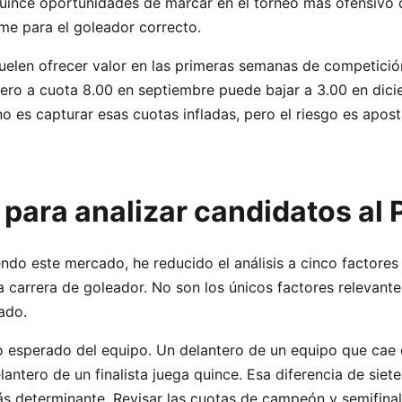
Quince oportunidades de marcar en el torneo más ofensivo 
me para el goleador correcto.
elen ofrecer valor en las primeras semanas de competición
tero a cuota 8.00 en septiembre puede bajar a 3.00 en dic
 es capturar esas cuotas infladas, pero el riesgo es apost
 para analizar candidatos al 
do este mercado, he reducido el análisis a cinco factores
a carrera de goleador. No son los únicos factores relevante
ado.
ido esperado del equipo. Un delantero de un equipo que cae
tero de un finalista juega quince. Esa diferencia de siete 
ás determinante. Revisar las cuotas de campeón y semifina