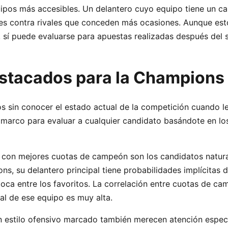
uipos más accesibles. Un delantero cuyo equipo tiene un ca
les contra rivales que conceden más ocasiones. Aunque est
, sí puede evaluarse para apuestas realizadas después del 
stacados para la Champions
s sin conocer el estado actual de la competición cuando le
 marco para evaluar a cualquier candidato basándote en lo
 con mejores cuotas de campeón son los candidatos natural
s, su delantero principal tiene probabilidades implícitas d
oca entre los favoritos. La correlación entre cuotas de 
al de ese equipo es muy alta.
n estilo ofensivo marcado también merecen atención espec