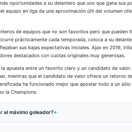
 más oportunidades a su delantero que uno que gana sus par
 del equipo en liga da una aproximación útil del volumen o
anteros de equipos que no son favoritos pero que pueden ll
 ocurre prácticamente cada temporada, coloca a su delante
flejaban sus bajas expectativas iniciales. Ajax en 2019, Vil
adores destacados con cuotas originales muy generosas.
 la apuesta entre un favorito claro y un candidato de valor.
ar, mientras que el candidato de valor ofrece un retorno 
versificada ha funcionado mejor que apostar todo a un sólo
o la Champions.
r al máximo goleador?