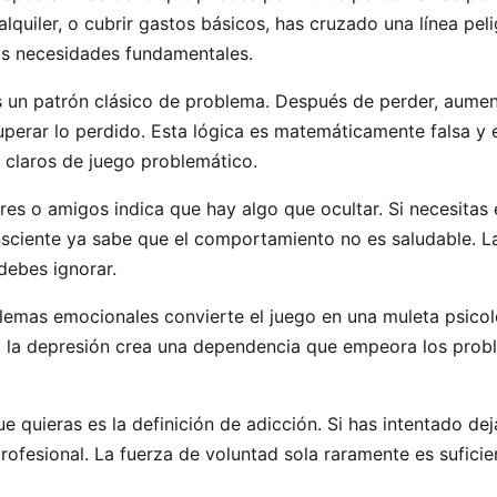
lquiler, o cubrir gastos básicos, has cruzado una línea peli
as necesidades fundamentales.
s un patrón clásico de problema. Después de perder, aume
perar lo perdido. Esta lógica es matemáticamente falsa y 
 claros de juego problemático.
iares o amigos indica que hay algo que ocultar. Si necesita
sciente ya sabe que el comportamiento no es saludable. L
debes ignorar.
emas emocionales convierte el juego en una muleta psicol
d o la depresión crea una dependencia que empeora los prob
 quieras es la definición de adicción. Si has intentado dej
rofesional. La fuerza de voluntad sola raramente es suficie