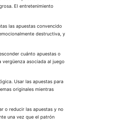
grosa. El entretenimiento
ntas las apuestas convencido
emocionalmente destructiva, y
s esconder cuánto apuestas o
a vergüenza asociada al juego
ógica. Usar las apuestas para
lemas originales mientras
ar o reducir las apuestas y no
nte una vez que el patrón