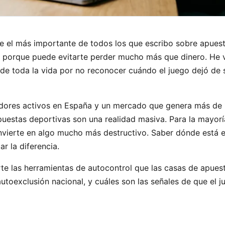
te el más importante de todos los que escribo sobre apues
o porque puede evitarte perder mucho más que dinero. He v
 de toda la vida por no reconocer cuándo el juego dejó de 
adores activos en España y un mercado que genera más de 
apuestas deportivas son una realidad masiva. Para la mayorí
nvierte en algo mucho más destructivo. Saber dónde está e
r la diferencia.
rte las herramientas de autocontrol que las casas de apues
utoexclusión nacional, y cuáles son las señales de que el j