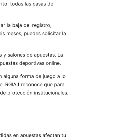
ito, todas las casas de
r la baja del registro,
is meses, puedes solicitar la
s y salones de apuestas. La
apuestas deportivas online.
n alguna forma de juego a lo
o el RGIAJ reconoce que para
de protección institucionales.
rdidas en apuestas afectan tu