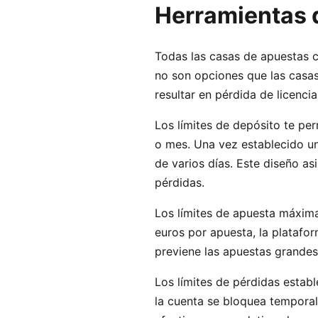
Herramientas 
Todas las casas de apuestas c
no son opciones que las casas
resultar en pérdida de licencia
Los límites de depósito te pe
o mes. Una vez establecido un
de varios días. Este diseño a
pérdidas.
Los límites de apuesta máxima
euros por apuesta, la platafor
previene las apuestas grandes
Los límites de pérdidas estab
la cuenta se bloquea temporal