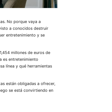
tas. No porque vaya a
isto a conocidos destruir
ser entretenimiento y se
1,454 millones de euros de
a es entretenimiento
sa línea y qué herramientas
tas están obligadas a ofrecer,
uego se está convirtiendo en