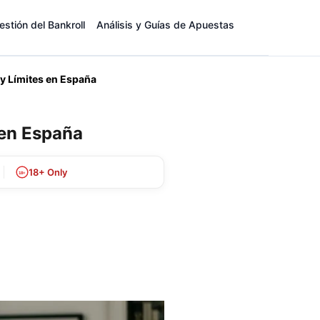
estión del Bankroll
Análisis y Guías de Apuestas
y Límites en España
 en España
18+ Only
18+