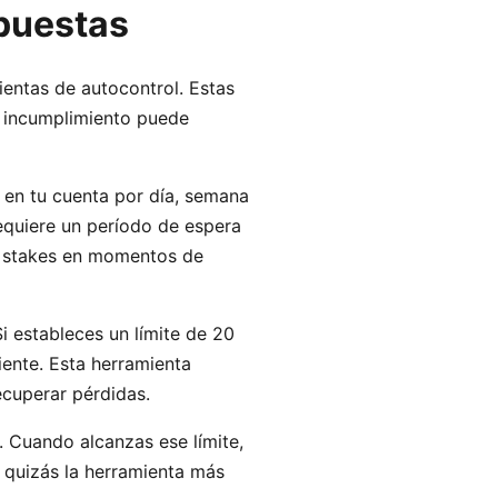
apuestas
ientas de autocontrol. Estas
o incumplimiento puede
 en tu cuenta por día, semana
requiere un período de espera
ar stakes en momentos de
i estableces un límite de 20
iente. Esta herramienta
ecuperar pérdidas.
 Cuando alcanzas ese límite,
 quizás la herramienta más