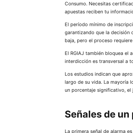
Consumo. Necesitas certificad
apuestas reciben tu informaci
El período mínimo de inscripci
garantizando que la decisión 
baja, pero el proceso requier
El RGIAJ también bloquea el a
interdicción es transversal a 
Los estudios indican que apro
largo de su vida. La mayoría 
un porcentaje significativo, e
Señales de un 
La primera señal de alarma es