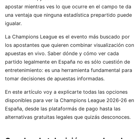
apostar mientras ves lo que ocurre en el campo te da
una ventaja que ninguna estadística prepartido puede
igualar.
La Champions League es el evento más buscado por
los apostantes que quieren combinar visualización con
apuestas en vivo. Saber dónde y cómo ver cada
partido legalmente en España no es sólo cuestión de
entretenimiento: es una herramienta fundamental para
tomar decisiones de apuestas informadas.
En este artículo voy a explicarte todas las opciones
disponibles para ver la Champions League 2026-26 en
España, desde las plataformás de pago hasta las
alternativas gratuitas legales que quizás desconoces.