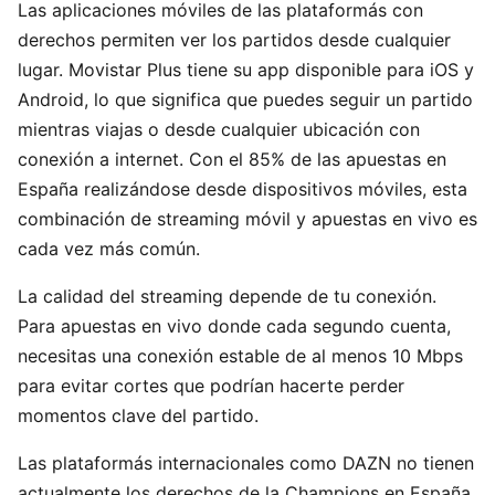
Las aplicaciones móviles de las plataformás con
derechos permiten ver los partidos desde cualquier
lugar. Movistar Plus tiene su app disponible para iOS y
Android, lo que significa que puedes seguir un partido
mientras viajas o desde cualquier ubicación con
conexión a internet. Con el 85% de las apuestas en
España realizándose desde dispositivos móviles, esta
combinación de streaming móvil y apuestas en vivo es
cada vez más común.
La calidad del streaming depende de tu conexión.
Para apuestas en vivo donde cada segundo cuenta,
necesitas una conexión estable de al menos 10 Mbps
para evitar cortes que podrían hacerte perder
momentos clave del partido.
Las plataformás internacionales como DAZN no tienen
actualmente los derechos de la Champions en España,