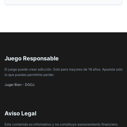
Juego Responsable
El juego puede crear adicción. Solo para mayores de 18 años. Apuesta solo
lo que puedas permitirte perder.
Jugar Bien - DGOJ
Aviso Legal
Este contenido es informativo y no constituye asesoramiento financiero.