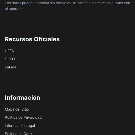
Los datos pueden cambiar sin previo aviso. Verifica siempre las cuotas con
el operador.
Recursos Oficiales
UEFA
DGOJ
LaLiga
Información
Mapa del Sitio
Política de Privacidad
Información Legal
Política de Cookies